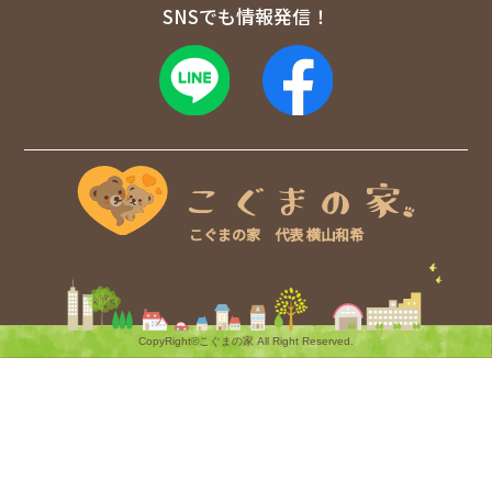
SNSでも情報発信！
こぐまの家 代表 横山和希
CopyRight©こぐまの家 All Right Reserved.