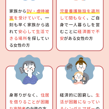
家族から
DV・虐待被
児童養護施設を退所
害
を受けていて
、一
して間もなく
、ご自
刻も早く家族から逃
身で一人暮らしを営
れて
安心して生活で
むことに
経済面で不
きる場所
を探してい
安
がある女性の方
る女性の方
身寄りがなく、
住居
経済的に困窮し、
生
を借りることが困難
活が困難になってい
な
高齢者
の女性の方
る
シングルマザー
の